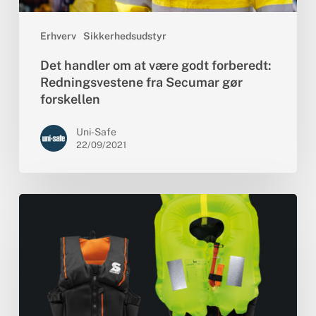
gør
forskellen
Erhverv
Sikkerhedsudstyr
Det handler om at være godt forberedt:
Redningsvestene fra Secumar gør
forskellen
Uni-Safe
22/09/2021
Nyt
til
de
aktive
på
vandet!