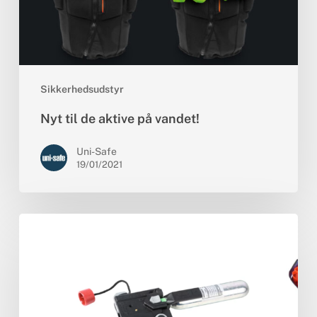
Sikkerhedsudstyr
Nyt til de aktive på vandet!
Uni-Safe
19/01/2021
Udløsersystemet
–
Hjertet
i
den
oppustelige