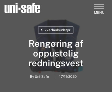
Skip
to
Close
main
Products
Menu
content
search
Sikkerhedsudstyr
Rengøring af
oppustelig
redningsvest
By
Uni-Safe
17/11/2020