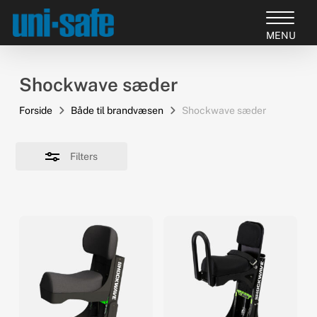
Skip
to
Close
Close
main
Filters
Products
Menu
content
search
Shockwave sæder
Forside
Både til brandvæsen
Shockwave sæder
Filters