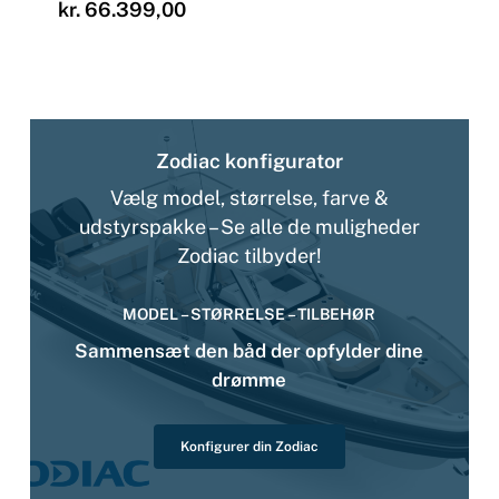
Prisinterval:
kr.
66.399,00
kr. 27.985,00
til
kr. 66.399,00
Zodiac konfigurator
Vælg model, størrelse, farve &
udstyrspakke – Se alle de muligheder
Zodiac tilbyder!
MODEL – STØRRELSE – TILBEHØR
Sammensæt den båd der opfylder dine
drømme
Konfigurer din Zodiac