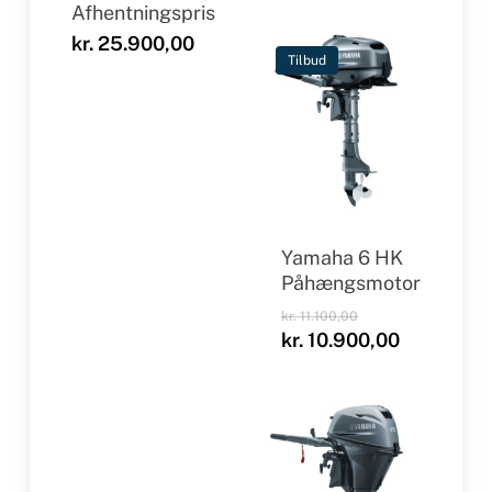
Afhentningspris
kr.
25.900,00
Tilbud
Yamaha 6 HK
Påhængsmotor
Den
kr.
11.100,00
oprindelige
Den
kr.
10.900,00
pris
aktuelle
var:
pris
kr. 11.100,00.
er:
kr. 10.900