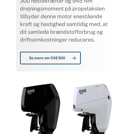
300 hestekræfter og 945 Nm
drejningsmoment på propelakslen
tilbyder denne motor enestående
kraft og hastighed samtidig med, at
dit samlede brændstofforbrug og
driftsomkostninger reduceres.
Se mere om OXE300