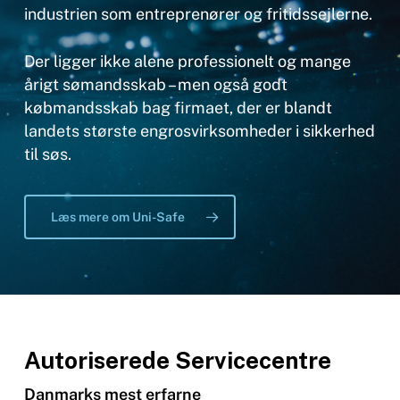
industrien som entreprenører og fritidssejlerne.
Der ligger ikke alene professionelt og mange
årigt sømandsskab – men også godt
købmandsskab bag firmaet, der er blandt
landets største engrosvirksomheder i sikkerhed
til søs.
Læs mere om Uni-Safe
Autoriserede Servicecentre
Danmarks mest erfarne