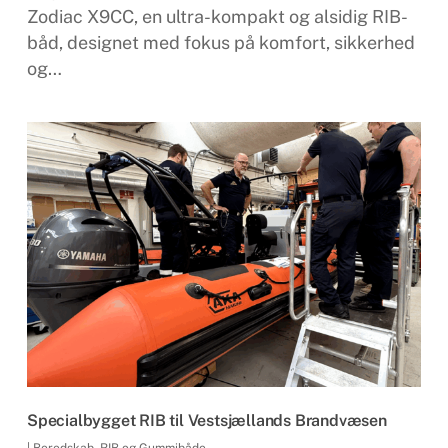
Zodiac X9CC, en ultra-kompakt og alsidig RIB-
båd, designet med fokus på komfort, sikkerhed
og…
Specialbygget RIB til Vestsjællands Brandvæsen
|
Beredskab
,
RIB og Gummibåde