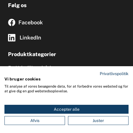
Følg os
Facebook
LinkedIn
Produktkategorier
Udstillingsbåde
Privatlivspolitik
SOLAS og sikkerhedsmateriale
Vi bruger cookies
Til analyse af vores besøgende data, for at forbedre vores websted og for
RIB og gummibåde
at give dig en god webstedsoplevelse.
Sikkerhedsudstyr til sejlads
Accepter alle
0
You
Kontakt
Afvis
Juster
(+45) 32 58 16 15