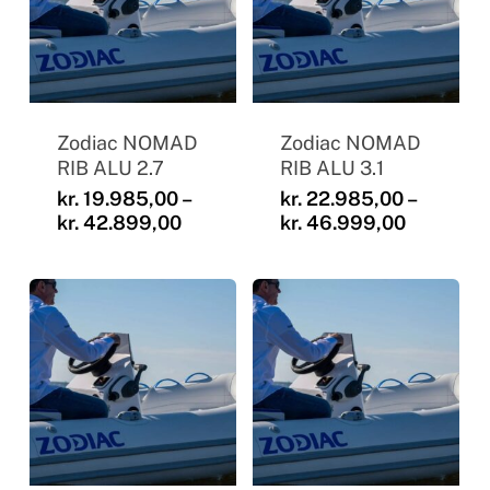
Zodiac NOMAD
Zodiac NOMAD
RIB ALU 2.7
RIB ALU 3.1
kr.
19.985,00
–
kr.
22.985,00
–
Prisinterval:
Prisinter
kr.
42.899,00
kr.
46.999,00
kr. 19.985,00
kr. 22.9
til
til
kr. 42.899,00
kr. 46.9