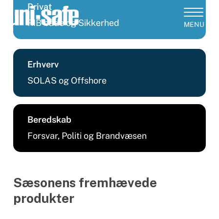
Skip
Privat
to
RIB både og Sikkerhed
Close
main
Products
Menu
content
search
Erhverv
SOLAS og Offshore
Beredskab
Forsvar, Politi og Brandvæsen
Sæsonens fremhævede
produkter