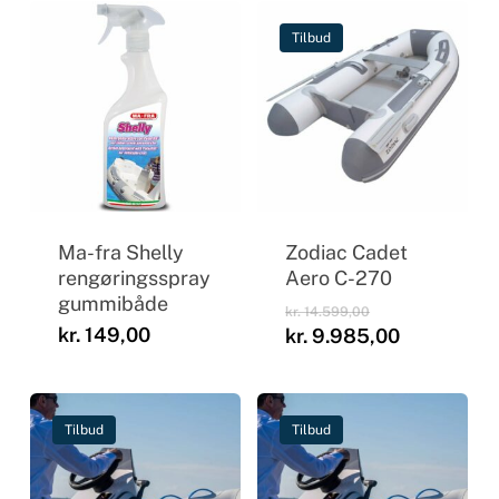
Tilbud
Ma-fra Shelly
Zodiac Cadet
rengøringsspray
Aero C-270
gummibåde
Den
kr.
14.599,00
oprindelige
kr.
149,00
Den
kr.
9.985,00
pris
aktuelle
var:
pris
kr. 14.599,00.
er:
kr. 9.985,
Tilbud
Tilbud